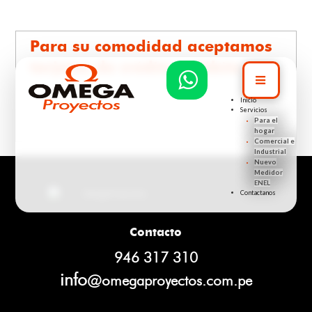
Para su comodidad aceptamos
tarjetas de crédito y débito.
Inicio
Servicios
Para el
hogar
Comercial e
Industrial
Nuevo
Medidor
ENEL
Contactanos
Contacto
946 317 310
info
@omegaproyectos.com.pe